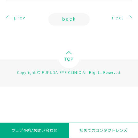
アクセス
access
prev
next
back
コンタクトレンズweb注文
order form
手術ファイルシステム
surgery file system
TOP
地域医療機関の皆様へのご案内
regional
Copyright © FUKUDA EYE CLINIC All Rights Reserved.