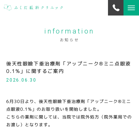
information
当院について
about us
お知らせ
お知らせ
information
後天性眼瞼下垂治療剤「アップニーク®ミニ点眼液
0.1%」に関するご案内
診療案内
2026.06.30
outpatients
白内障・硝子体・緑内障手術
6月30日より、後天性眼瞼下垂治療剤「アップニーク®ミニ
surgery
点眼液0.1%」のお取り扱いを開始しました。
こちらの薬剤に関しては、当院では院外処方（院外薬局での
診療トピックス
お渡し）となります。
topics