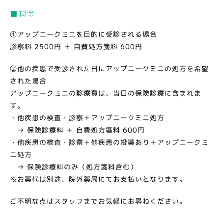
アクセス
access
■料金
①アップニークミニを目的に受診される場合
コンタクトレンズweb注文
診察料 2500円 ＋ 自費処方箋料 600円
order form
②他の疾患で受診された日にアップニークミニの処方を希望
手術ファイルシステム
された場合
surgery file system
アップニークミニの診療費は、当日の保険診療に含まれま
す。
地域医療機関の皆様へのご案内
regional
・他疾患の検査・診察＋アップニークミニ処方
→ 保険診療料 ＋ 自費処方箋料 600円
・他疾患の検査・診察＋他疾患の投薬あり＋アップニークミ
ニ処方
→ 保険診療料のみ（処方箋料含む）
※お薬代は別途、院外薬局にてお支払いとなります。
ご不明な点はスタッフまでお気軽にお尋ねください。