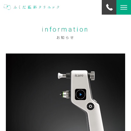
information
当院について
about us
お知らせ
お知らせ
information
診療案内
outpatients
白内障・硝子体・緑内障手術
surgery
診療トピックス
topics