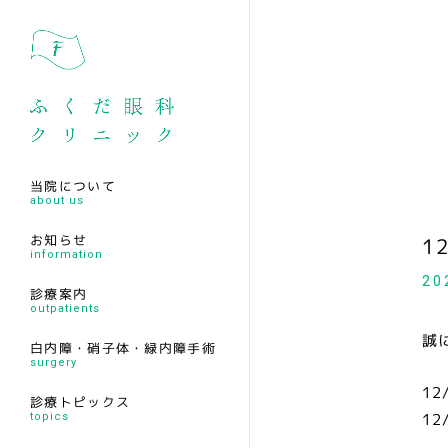
当院について
about us
お知らせ
1
information
20
診療案内
outpatients
誠
白内障・硝子体・緑内障手術
surgery
12
診療トピックス
12
topics