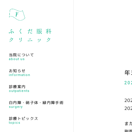
当院について
about us
お知らせ
年
information
20
診療案内
outpatients
20
白内障・硝子体・緑内障手術
surgery
2
診療トピックス
ま
topics
副